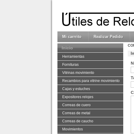
Mi carrrito
Realizar Pedido
CO
Inicio
I
Herramientas
N
Fornituras
Vitrinas movimiento
T
Recambios para vitrine movimiento
Cajas y estuches
C
Expositores relojes
Correas de cuero
Correas de metal
Correas de caucho
Movimientos