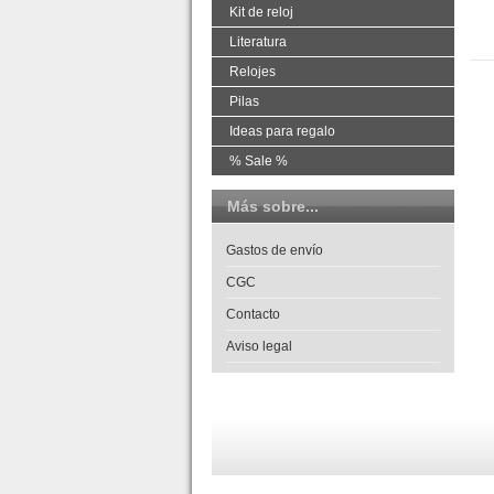
Kit de reloj
Literatura
Relojes
Pilas
Ideas para regalo
% Sale %
Más sobre...
Gastos de envío
CGC
Contacto
Aviso legal