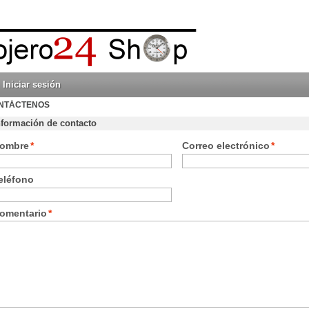
Iniciar sesión
NTÁCTENOS
nformación de contacto
ombre
*
Correo electrónico
*
eléfono
omentario
*