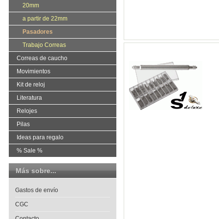
20mm
a partir de 22mm
Pasadores
Trabajo Correas
Correas de caucho
Movimientos
Kit de reloj
Literatura
Relojes
Pilas
Ideas para regalo
% Sale %
Más sobre...
Gastos de envío
CGC
Contacto