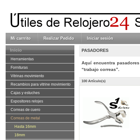
Mi carrrito
Realizar Pedido
Iniciar sesión
Inicio
PASADORES
Herramientas
Aquí encuentra pasadores 
Fornituras
“trabajo correas”.
Vitrinas movimiento
100 Artículo(s)
Recambios para vitrine movimiento
Cajas y estuches
Expositores relojes
Correas de cuero
Correas de metal
Hasta 16mm
18mm