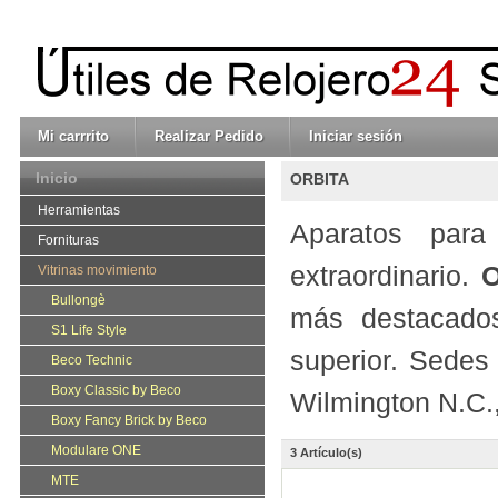
Mi carrrito
Realizar Pedido
Iniciar sesión
Inicio
ORBITA
Herramientas
Aparatos par
Fornituras
extraordinario.
Vitrinas movimiento
Bullongè
más destacados
S1 Life Style
superior. Sede
Beco Technic
Boxy Classic by Beco
Wilmington N.C
Boxy Fancy Brick by Beco
Modulare ONE
3 Artículo(s)
MTE