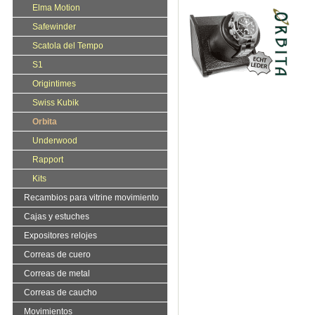
Elma Motion
Safewinder
Scatola del Tempo
S1
Origintimes
Swiss Kubik
Orbita
Underwood
Rapport
Kits
Recambios para vitrine movimiento
Cajas y estuches
Expositores relojes
Correas de cuero
Correas de metal
Correas de caucho
Movimientos