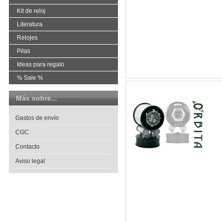
Kit de reloj
Literatura
Relojes
Pilas
Ideas para regalo
% Sale %
Más sobre...
Gastos de envío
CGC
Contacto
Aviso legal