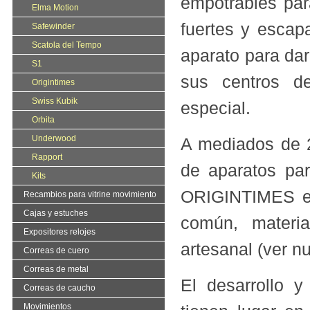
empotrables para
Elma Motion
fuertes y escapa
Safewinder
Scatola del Tempo
aparato para dar
S1
sus centros d
Origintimes
Swiss Kubik
especial.
Orbita
Underwood
A mediados de 
Rapport
de aparatos pa
Kits
ORIGINTIMES es 
Recambios para vitrine movimiento
Cajas y estuches
común, materia
Expositores relojes
artesanal (ver n
Correas de cuero
Correas de metal
El desarrollo y
Correas de caucho
Movimientos