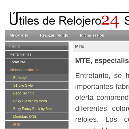
Mi carrrito
Realizar Pedido
Iniciar sesión
Inicio
MTE
Herramientas
MTE, especialis
Fornituras
Vitrinas movimiento
Entretanto, se
Bullongè
importantes fab
S1 Life Style
Beco Technic
oferta comprend
Boxy Classic by Beco
diferentes col
Boxy Fancy Brick by Beco
Modulare ONE
relojes. Los 
MTE