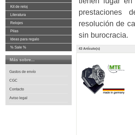
tienen lugar en
Kit de reloj
prestaciones 
Literatura
resolución de ca
Relojes
Pilas
sin burocracia.
Ideas para regalo
% Sale %
43 Artículo(s)
Más sobre...
Gastos de envío
CGC
Contacto
Aviso legal