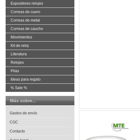
Expositores relojes
Correas de cuero
Correas de metal
Correas de caucho
Movimientos
Kit de reloj
Literatura
Relojes
Pilas
Ideas para regalo
% Sale %
Más sobre...
Gastos de envío
CGC
Contacto