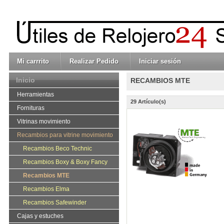
Mi carrrito
Realizar Pedido
Iniciar sesión
Inicio
RECAMBIOS MTE
Herramientas
29 Artículo(s)
Fornituras
Vitrinas movimiento
Recambios para vitrine movimiento
Recambios Beco Technic
Recambios Boxy & Boxy Fancy
Recambios MTE
Recambios Elma
Recambios Safewinder
Cajas y estuches