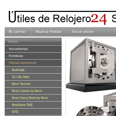
Mi carrrito
Realizar Pedido
Iniciar sesión
Inicio
Herramientas
Fornituras
Vitrinas movimiento
Bullongè
S1 Life Style
Beco Technic
Boxy Classic by Beco
Boxy Fancy Brick by Beco
Modulare ONE
MTE