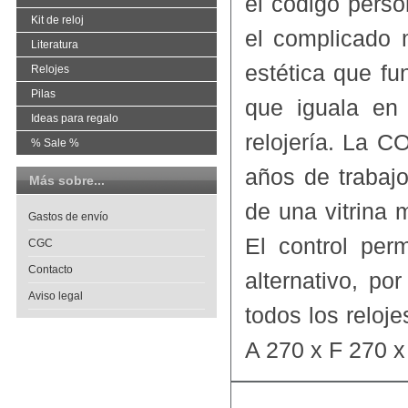
el código perso
Kit de reloj
el complicado 
Literatura
estética que f
Relojes
Pilas
que iguala en
Ideas para regalo
relojería. La 
% Sale %
años de trabajo
Más sobre...
de una vitrina
Gastos de envío
El control per
CGC
Contacto
alternativo, p
Aviso legal
todos los reloj
A 270 x F 270 x