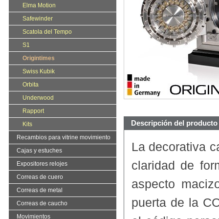
Elma Motion
Safewinder
Scatola del Tempo
S1
Origintimes
Swiss Kubik
Orbita
Underwood
Rapport
Descripción del producto
Kits
Recambios para vitrine movimiento
La decorativa c
Cajas y estuches
claridad de for
Expositores relojes
Correas de cuero
aspecto macizo
Correas de metal
puerta de la C
Correas de caucho
Movimientos