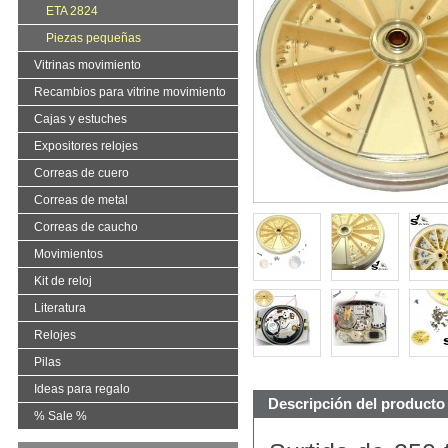
ETA 2824
Piezas pequeñas
Vitrinas movimiento
Recambios para vitrine movimiento
Cajas y estuches
Expositores relojes
Correas de cuero
Correas de metal
Correas de caucho
Movimientos
Kit de reloj
Literatura
Relojes
Pilas
Ideas para regalo
Descripción del producto
% Sale %