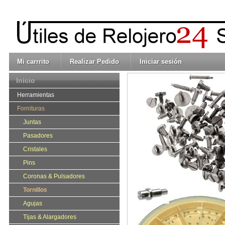
Mi carrrito
Realizar Pedido
Iniciar sesión
Inicio
Herramientas
Fornituras
Juntas
Pasadores
Cristales
Pins
Coronas & Pulsadores
Tornillos
Agujas
Tijas & Alargadores