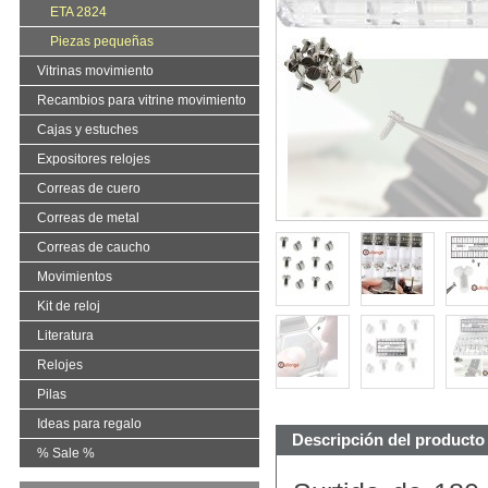
ETA 2824
Piezas pequeñas
Vitrinas movimiento
Recambios para vitrine movimiento
Cajas y estuches
Expositores relojes
Correas de cuero
Correas de metal
Correas de caucho
Movimientos
Kit de reloj
Literatura
Relojes
Pilas
Ideas para regalo
Descripción del producto
% Sale %