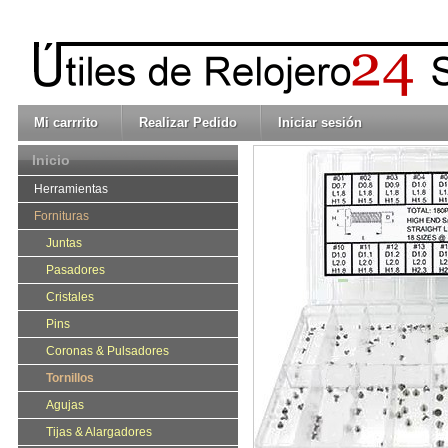
Mi carrrito
Realizar Pedido
Iniciar sesión
Inicio
Herramientas
Fornituras
Juntas
Pasadores
Cristales
Pins
Coronas & Pulsadores
Tornillos
Agujas
Tijas & Alargadores