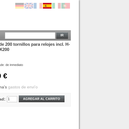
IR
de 200 tornillos para relojes incl. H-
X200
ade:
de inmediato
0 €
ma's
gastos de envi'o
ad:
AGREGAR AL CARRITO