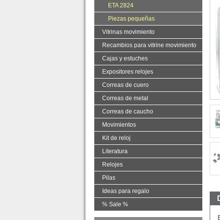
ETA 2824
Piezas pequeñas
Vitrinas movimiento
Recambios para vitrine movimiento
Cajas y estuches
Expositores relojes
Correas de cuero
Correas de metal
Correas de caucho
Movimientos
Kit de reloj
Literatura
Relojes
Pilas
Ideas para regalo
% Sale %