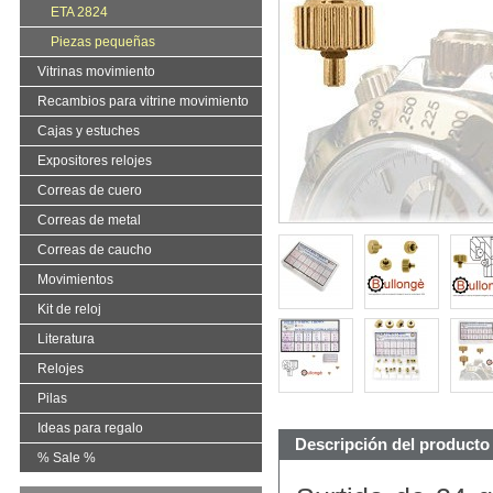
ETA 2824
Piezas pequeñas
Vitrinas movimiento
Recambios para vitrine movimiento
Cajas y estuches
Expositores relojes
Correas de cuero
Correas de metal
Correas de caucho
Movimientos
Kit de reloj
Literatura
Relojes
Pilas
Ideas para regalo
Descripción del producto
% Sale %