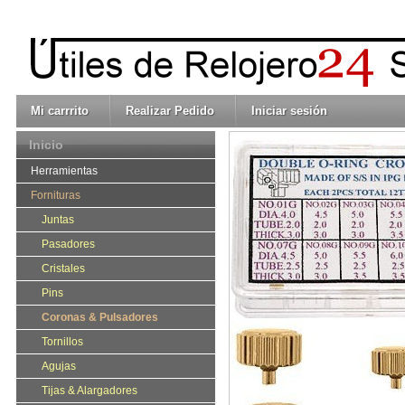
Mi carrrito
Realizar Pedido
Iniciar sesión
Inicio
Herramientas
Fornituras
Juntas
Pasadores
Cristales
Pins
Coronas & Pulsadores
Tornillos
Agujas
Tijas & Alargadores