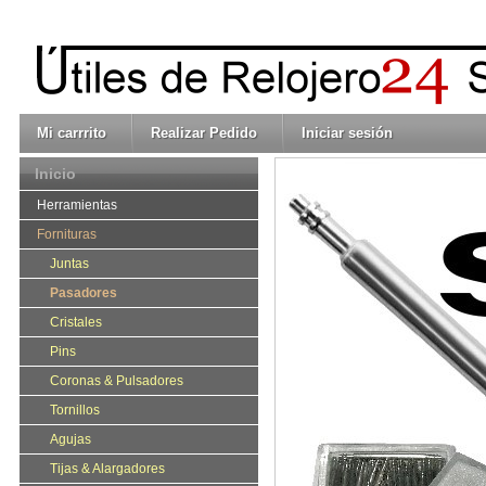
Mi carrrito
Realizar Pedido
Iniciar sesión
Inicio
Herramientas
Fornituras
Juntas
Pasadores
Cristales
Pins
Coronas & Pulsadores
Tornillos
Agujas
Tijas & Alargadores