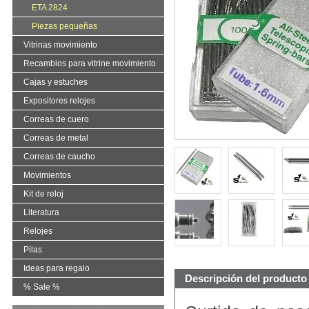
ETA 2824
Piezas pequeñas
Vitrinas movimiento
Recambios para vitrine movimiento
Cajas y estuches
Expositores relojes
Correas de cuero
Correas de metal
Correas de caucho
Movimientos
Kit de reloj
Literatura
Relojes
Pilas
Ideas para regalo
Descripción del producto
% Sale %