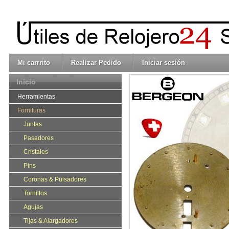
Mi carrrito
Realizar Pedido
Iniciar sesión
Inicio
Herramientas
Fornituras
Juntas
Pasadores
Cristales
Pins
Coronas & Pulsadores
Tornillos
Agujas
Tijas & Alargadores