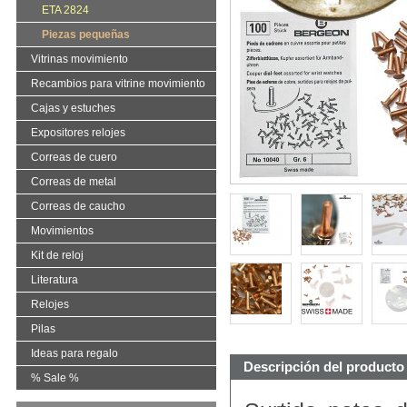
ETA 2824
Piezas pequeñas
Vitrinas movimiento
Recambios para vitrine movimiento
Cajas y estuches
Expositores relojes
Correas de cuero
Correas de metal
Correas de caucho
Movimientos
Kit de reloj
Literatura
Relojes
Pilas
Ideas para regalo
Descripción del producto
% Sale %