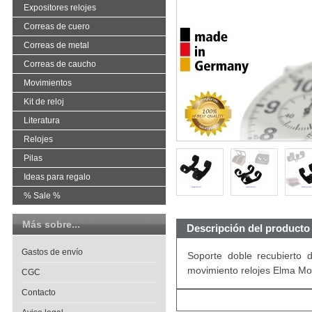
Expositores relojes
Correas de cuero
Correas de metal
Correas de caucho
Movimientos
Kit de reloj
Literatura
Relojes
Pilas
Ideas para regalo
% Sale %
Más sobre...
Descripción del producto
Gastos de envío
Soporte doble recubierto d
movimiento relojes Elma Mot
CGC
Contacto