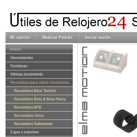
Mi carrrito
Realizar Pedido
Iniciar sesión
Inicio
Herramientas
Fornituras
Vitrinas movimiento
Recambios para vitrine movimiento
Recambios Beco Technic
Recambios Boxy & Boxy Fancy
Recambios MTE
Recambios Elma
Recambios Safewinder
Cajas y estuches