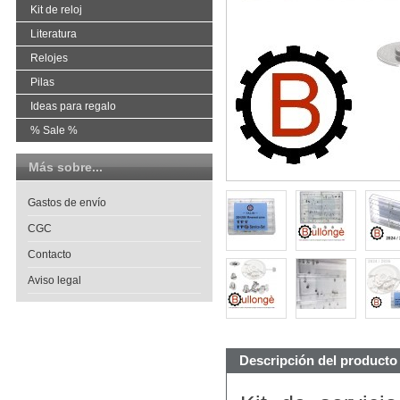
Kit de reloj
Literatura
Relojes
Pilas
Ideas para regalo
% Sale %
Más sobre...
Gastos de envío
CGC
Contacto
Aviso legal
Descripción del producto