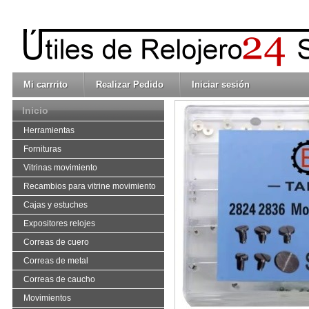
Mi carrrito
Realizar Pedido
Iniciar sesión
Inicio
Herramientas
Fornituras
Vitrinas movimiento
Recambios para vitrine movimiento
Cajas y estuches
Expositores relojes
Correas de cuero
Correas de metal
Correas de caucho
Movimientos