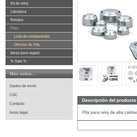
Kit de reloj
Literatura
Relojes
Pilas
Lista de comparación
Ofertas de Pila
Ideas para regalo
% Sale %
Más sobre...
Gastos de envío
CGC
Descripción del producto
Contacto
Pila para reloj de alta cal
Aviso legal