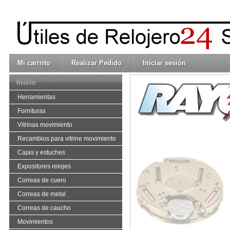
Mi carrrito
Realizar Pedido
Iniciar sesión
Inicio
Herramientas
Fornituras
Vitrinas movimiento
Recambios para vitrine movimiento
Cajas y estuches
Expositores relojes
Correas de cuero
Correas de metal
Correas de caucho
Movimientos