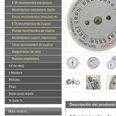
ETA movimientos mecánicos
Movimientos mecánicos Japón
Otros movimientos mecánicos
ETA movimientos de cuarzo
Ronda movimientos de cuarzo
Movimientos cuarzo Japoneses
Otros movimientos de cuarzo
Maquinarias de reloj
Relojes insertables
Kit de reloj
Literatura
Relojes
Pilas
Ideas para regalo
% Sale %
Descripción del producto
Más sobre...