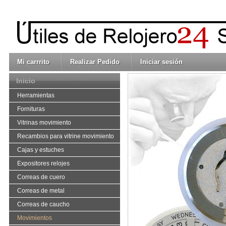
Mi carrrito
Realizar Pedido
Iniciar sesión
Inicio
Herramientas
Fornituras
Vitrinas movimiento
Recambios para vitrine movimiento
Cajas y estuches
Expositores relojes
Correas de cuero
Correas de metal
Correas de caucho
Movimientos