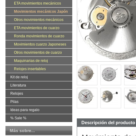
ETA movimientos mecánicos
Movimientos mecánicos Japón
Otros movimientos mecánicos
ETA movimientos de cuarzo
Ronda movimientos de cuarzo
Movimientos cuarzo Japoneses
Otros movimientos de cuarzo
Maquinarias de reloj
Relojes insertables
Kit de reloj
Literatura
Relojes
Pilas
Ideas para regalo
% Sale %
Descripción del producto
Más sobre...