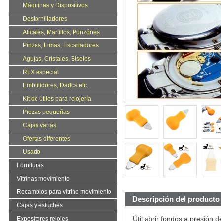
Máquinas y Dispositivos
Destornilladores
Alicates, Martillos, Punzónes
Pinzas, Limas, Escariadores
Agujas, Cristales, Biseles
RLX especial
Embutidores, Dados etc.
Kit de útiles para relojería
Piezas pequeñas
Cajas varias
Ofertas diferentes
Usado
Fornituras
Vitrinas movimiento
Recambios para vitrine movimiento
Descripción del producto
Cajas y estuches
Útil abrir fondos a presión 
Expositores relojes