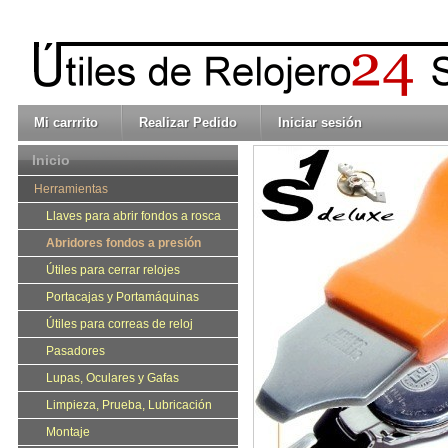
Mi carrrito
Realizar Pedido
Iniciar sesión
Inicio
Herramientas
Llaves para abrir fondos a rosca
Abridores fondos a presión
Útiles para cerrar relojes
Portacajas y Portamáquinas
Útiles para correas de reloj
Pasadores
Lupas, Oculares y Gafas
Limpieza, Prueba, Lubricación
Montaje