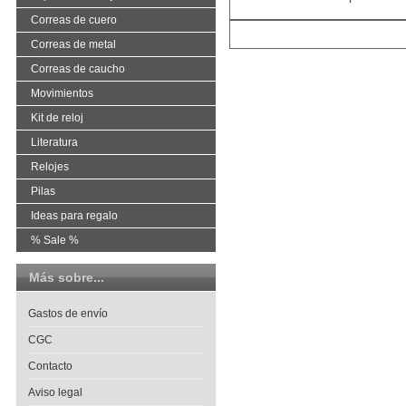
Correas de cuero
Correas de metal
Correas de caucho
Movimientos
Kit de reloj
Literatura
Relojes
Pilas
Ideas para regalo
% Sale %
Más sobre...
Gastos de envío
CGC
Contacto
Aviso legal