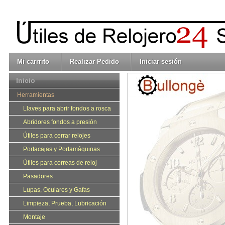
Mi carrrito
Realizar Pedido
Iniciar sesión
Inicio
Herramientas
Llaves para abrir fondos a rosca
Abridores fondos a presión
Útiles para cerrar relojes
Portacajas y Portamáquinas
Útiles para correas de reloj
Pasadores
Lupas, Oculares y Gafas
Limpieza, Prueba, Lubricación
Montaje