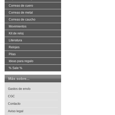
Correas de cuero
Correas de metal
Correas de caucho
Movimientos
Kit de reloj
Literatura
Relojes
Pilas
Ideas para regalo
% Sale %
Más sobre...
Gastos de envío
CGC
Contacto
Aviso legal