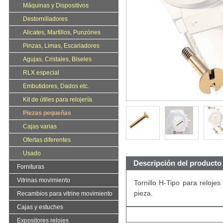
Máquinas y Dispositivos
Destornilladores
Alicates, Martillos, Punzónes
Pinzas, Limas, Escariadores
Agujas, Cristales, Biseles
RLX especial
Embutidores, Dados etc.
Kit de útiles para relojería
Piezas pequeñas
Cajas varias
Ofertas diferentes
Usado
Descripción del producto
Fornituras
Vitrinas movimiento
Tornillo H-Tipo para reloj
pieza.
Recambios para vitrine movimiento
Cajas y estuches
Expositores relojes