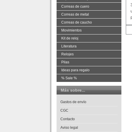
Correas de cuero
Correas de metal
Correas de caucho
Movimientos
Kit de reloj
Literatura
Relojes
Pilas
Ideas para regalo
% Sale %
Más sobre...
Gastos de envío
CGC
Contacto
Aviso legal