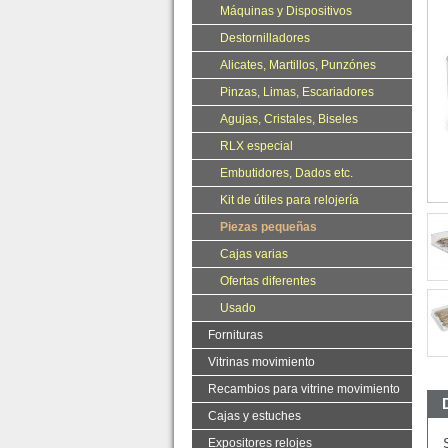
Máquinas y Dispositivos
Destornilladores
Alicates, Martillos, Punzónes
Pinzas, Limas, Escariadores
Agujas, Cristales, Biseles
RLX especial
Embutidores, Dados etc.
Kit de útiles para relojería
Piezas pequeñas
Cajas varias
Ofertas diferentes
Usado
Fornituras
Vitrinas movimiento
Recambios para vitrine movimiento
Cajas y estuches
Expositores relojes