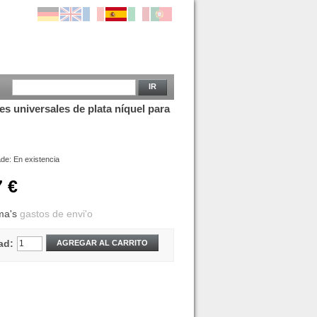
IR
s universales de plata níquel para
ade:
En existencia
7 €
ma's
gastos de envi'o
ad:
AGREGAR AL CARRITO