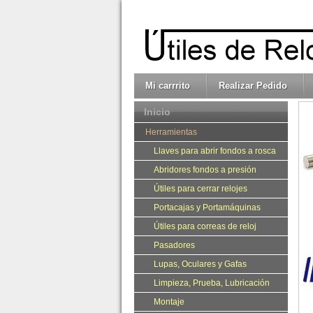
Mi carrrito
Realizar Pedido
Inicio
Herramientas
Llaves para abrir fondos a rosca
Abridores fondos a presión
Útiles para cerrar relojes
Portacajas y Portamáquinas
Útiles para correas de reloj
Pasadores
Lupas, Oculares y Gafas
Limpieza, Prueba, Lubricación
Montaje