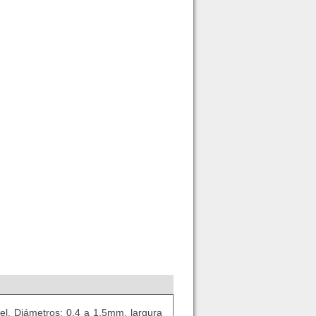
uel. Diámetros: 0,4 a 1,5mm, largura