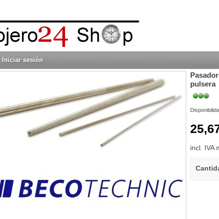
Iniciar sesión
Pasadore
pulsera
Disponibilid
25,6
incl. IVA
Cantid