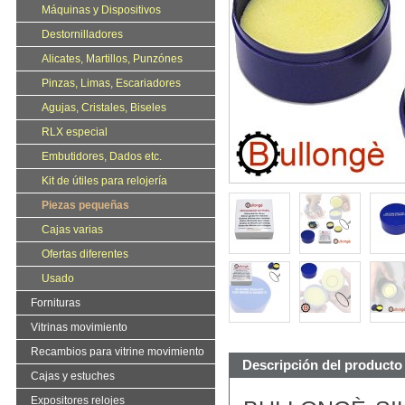
Máquinas y Dispositivos
Destornilladores
Alicates, Martillos, Punzónes
Pinzas, Limas, Escariadores
Agujas, Cristales, Biseles
RLX especial
Embutidores, Dados etc.
Kit de útiles para relojería
Piezas pequeñas
Cajas varias
Ofertas diferentes
Usado
Fornituras
Vitrinas movimiento
Recambios para vitrine movimiento
Descripción del producto
Cajas y estuches
Expositores relojes