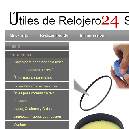
Mi carrrito
Realizar Pedido
Iniciar sesión
Inicio
Herramientas
Llaves para abrir fondos a rosca
Abridores fondos a presión
Útiles para cerrar relojes
Portacajas y Portamáquinas
Útiles para correas de reloj
Pasadores
Lupas, Oculares y Gafas
Limpieza, Prueba, Lubricación
Montaje