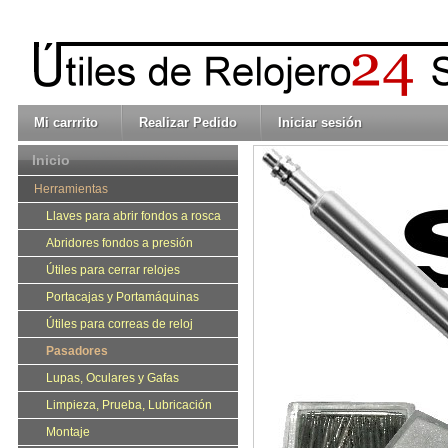
Mi carrrito
Realizar Pedido
Iniciar sesión
Inicio
Herramientas
Llaves para abrir fondos a rosca
Abridores fondos a presión
Útiles para cerrar relojes
Portacajas y Portamáquinas
Útiles para correas de reloj
Pasadores
Lupas, Oculares y Gafas
Limpieza, Prueba, Lubricación
Montaje