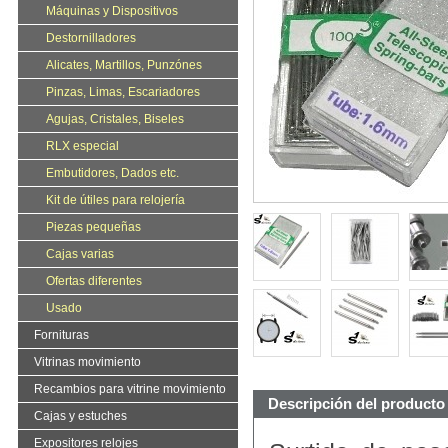
Máquinas y Dispositivos
Destornilladores
Alicates, Martillos, Punzónes
Pinzas, Limas, Escariadores
Agujas, Cristales, Biseles
RLX especial
Embutidores, Dados etc.
Kit de útiles para relojería
Piezas pequeñas
Cajas varias
Ofertas diferentes
Usado
Fornituras
Vitrinas movimiento
Recambios para vitrine movimiento
Descripción del producto
Cajas y estuches
Expositores relojes