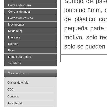
Surtido de pas
Correas de cuero
longitud 8mm, 
Correas de metal
de plástico c
Correas de caucho
Movimientos
pequeña parte 
Kit de reloj
motivo, solo r
Literatura
Relojes
solo se pueden 
Pilas
Ideas para regalo
% Sale %
Más sobre...
Gastos de envío
CGC
Contacto
Aviso legal