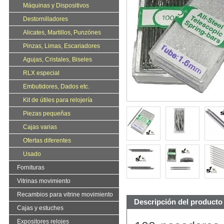
Máquinas y Dispositivos
Destornilladores
Alicates, Martillos, Punzónes
Pinzas, Limas, Escariadores
Agujas, Cristales, Biseles
RLX especial
Embutidores, Dados etc.
Kit de útiles para relojería
Piezas pequeñas
Cajas varias
Ofertas diferentes
Usado
Fornituras
Vitrinas movimiento
Recambios para vitrine movimiento
Descripción del producto
Cajas y estuches
Expositores relojes