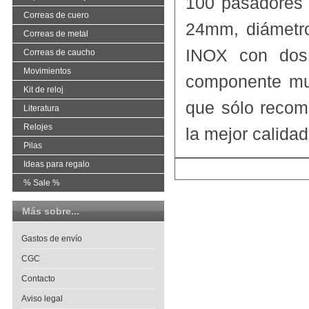
100 pasadores d
Correas de cuero
24mm, diámetro
Correas de metal
INOX con dos 
Correas de caucho
Movimientos
componente muy
Kit de reloj
que sólo recom
Literatura
Relojes
la mejor calid
Pilas
Ideas para regalo
% Sale %
Más sobre...
Gastos de envío
CGC
Contacto
Aviso legal