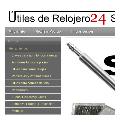
Mi carrrito
Realizar Pedido
Iniciar sesión
Inicio
Herramientas
Llaves para abrir fondos a rosca
Abridores fondos a presión
Útiles para cerrar relojes
Portacajas y Portamáquinas
Útiles para correas de reloj
Pasadores
Lupas, Oculares y Gafas
Limpieza, Prueba, Lubricación
Montaje