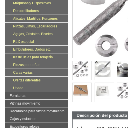
Máquinas y Dispositivos
Destornilladores
Alicates, Martillos, Punzónes
Pinzas, Limas, Escariadores
Agujas, Cristales, Biseles
RLX especial
Embutidores, Dados etc.
Kit de útiles para relojería
Piezas pequeñas
Cajas varias
Ofertas diferentes
Usado
Fornituras
Vitrinas movimiento
Recambios para vitrine movimiento
Descripción del producto
Cajas y estuches
Expositores relojes