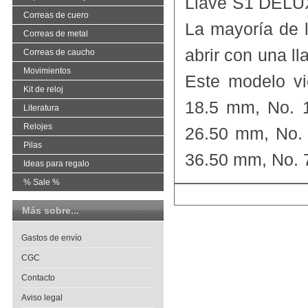
Llave S1 DELUX
Correas de cuero
La mayoría de 
Correas de metal
abrir con una ll
Correas de caucho
Movimientos
Este modelo vi
Kit de reloj
18.5 mm, No. 
Literatura
Relojes
26.50 mm, No.
Pilas
36.50 mm, No. 
Ideas para regalo
% Sale %
Más sobre...
Gastos de envío
CGC
Contacto
Aviso legal