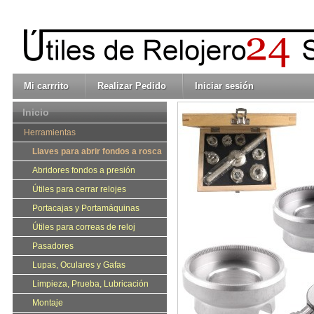
Mi carrrito
Realizar Pedido
Iniciar sesión
Inicio
Herramientas
Llaves para abrir fondos a rosca
Abridores fondos a presión
Útiles para cerrar relojes
Portacajas y Portamáquinas
Útiles para correas de reloj
Pasadores
Lupas, Oculares y Gafas
Limpieza, Prueba, Lubricación
Montaje