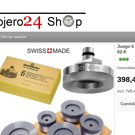
Iniciar sesión
Juego 6
62-6
Disponibilid
398,
incl. IVA
Cantid