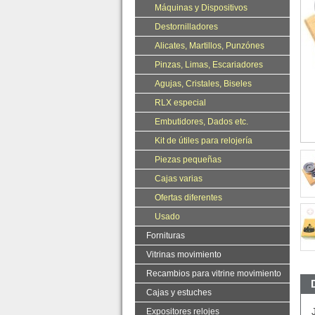
Máquinas y Dispositivos
Destornilladores
Alicates, Martillos, Punzónes
Pinzas, Limas, Escariadores
Agujas, Cristales, Biseles
RLX especial
Embutidores, Dados etc.
Kit de útiles para relojería
Piezas pequeñas
Cajas varias
Ofertas diferentes
Usado
Fornituras
Vitrinas movimiento
Recambios para vitrine movimiento
Cajas y estuches
Expositores relojes