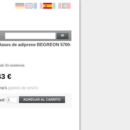
IR
 tases de adiprene BEGREON 5700-
ade:
En existencia
43 €
ma's
gastos de envi'o
ad:
AGREGAR AL CARRITO