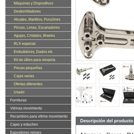
Máquinas y Dispositivos
Destornilladores
Alicates, Martillos, Punzónes
Pinzas, Limas, Escariadores
Agujas, Cristales, Biseles
RLX especial
Embutidores, Dados etc.
Kit de útiles para relojería
Piezas pequeñas
Cajas varias
Ofertas diferentes
Usado
Fornituras
Vitrinas movimiento
Recambios para vitrine movimiento
Descripción del producto
Cajas y estuches
Expositores relojes