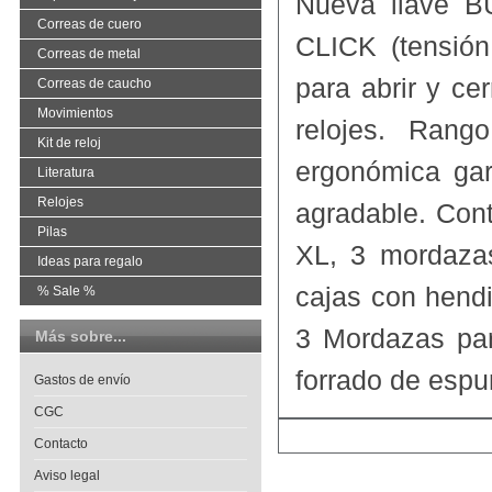
Nueva llave 
Correas de cuero
CLICK (tensió
Correas de metal
para abrir y ce
Correas de caucho
Movimientos
relojes. Ran
Kit de reloj
ergonómica gar
Literatura
Relojes
agradable. Con
Pilas
XL, 3 mordaza
Ideas para regalo
cajas con hend
% Sale %
3 Mordazas par
Más sobre...
forrado de esp
Gastos de envío
CGC
Contacto
Aviso legal