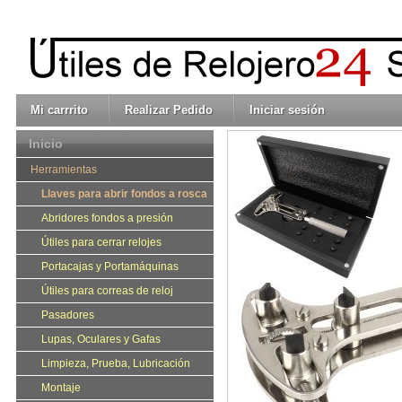
Mi carrrito
Realizar Pedido
Iniciar sesión
Inicio
Herramientas
Llaves para abrir fondos a rosca
Abridores fondos a presión
Útiles para cerrar relojes
Portacajas y Portamáquinas
Útiles para correas de reloj
Pasadores
Lupas, Oculares y Gafas
Limpieza, Prueba, Lubricación
Montaje