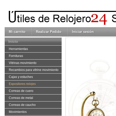
Mi carrrito
Realizar Pedido
Iniciar sesión
Inicio
Herramientas
Fornituras
Vitrinas movimiento
Recambios para vitrine movimiento
Cajas y estuches
Expositores relojes
Correas de cuero
Correas de metal
Correas de caucho
Movimientos