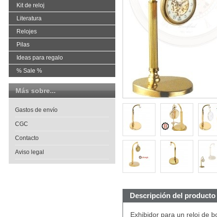
Kit de reloj
Literatura
Relojes
Pilas
Ideas para regalo
% Sale %
Más sobre...
Gastos de envío
CGC
Contacto
Aviso legal
Descripción del producto
Exhibidor para un reloj de 