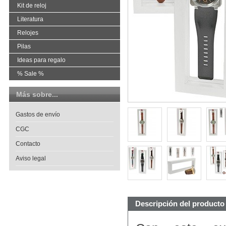
Kit de reloj
Literatura
Relojes
Pilas
Ideas para regalo
% Sale %
Más sobre...
Gastos de envío
CGC
Contacto
Aviso legal
Descripción del producto