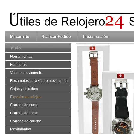
Mi carrrito
Realizar Pedido
Iniciar sesión
Inicio
Herramientas
Fornituras
Vitrinas movimiento
Recambios para vitrine movimiento
Cajas y estuches
Expositores relojes
Correas de cuero
Correas de metal
Correas de caucho
Movimientos