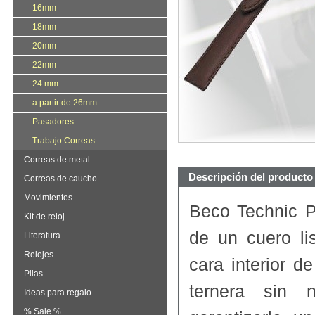
16mm
18mm
20mm
22mm
24 mm
a partir de 26mm
Pasadores
Trabajo Correas
Correas de metal
Descripción del producto
Correas de caucho
Movimientos
Beco Technic P
Kit de reloj
de un cuero li
Literatura
Relojes
cara interior d
Pilas
ternera sin n
Ideas para regalo
% Sale %