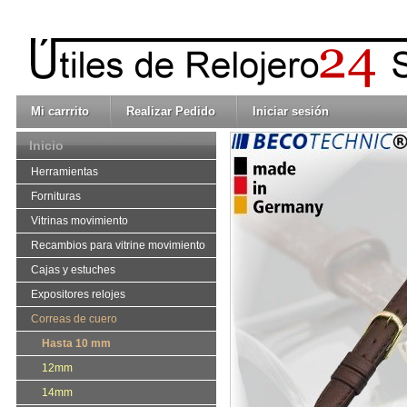
Mi carrrito
Realizar Pedido
Iniciar sesión
Inicio
Herramientas
Fornituras
Vitrinas movimiento
Recambios para vitrine movimiento
Cajas y estuches
Expositores relojes
Correas de cuero
Hasta 10 mm
12mm
14mm